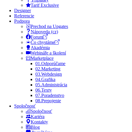
Tarif Exclusive
Designer
Referencie
Podpora
Prechod na Upgates
Nápoveda (cz)
Forum
Čo chystáme
Akadémia
Webináře a školení
Marketplace
01.
Odporúčame
02.
Marketing
03.
Webdesign
04.
Grafika
05.
Administrácia
06.
Texty
07.
Poradenstvo
08.
Prepojenie
Spoločnosť
Spoločnosť
Kariéra
Kontakty
Blog