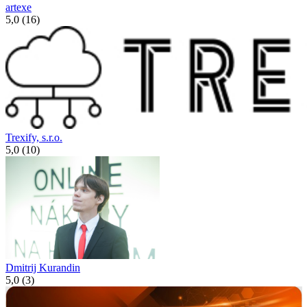
artexe
5,0 (16)
Trexify, s.r.o.
5,0 (10)
Dmitrij Kurandin
5,0 (3)