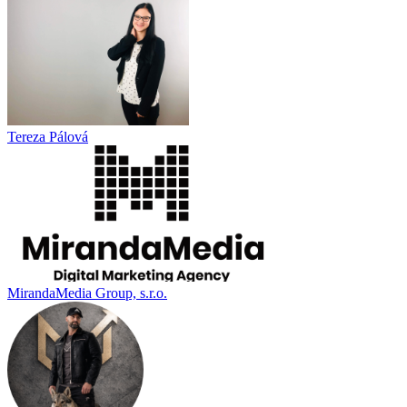
Tereza Pálová
MirandaMedia Group, s.r.o.