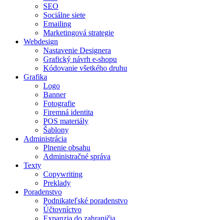
SEO
Sociálne siete
Emailing
Marketingová strategie
Webdesign
Nastavenie Designera
Grafický návrh e-shopu
Kódovanie všetkého druhu
Grafika
Logo
Banner
Fotografie
Firemná identita
POS materiály
Šablony
Administrácia
Plnenie obsahu
Administračné správa
Texty
Copywriting
Preklady
Poradenstvo
Podnikateľské poradenstvo
Účtovníctvo
Expanzia do zahraničia