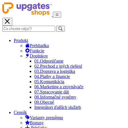
Produkt
Prehliadka
Funkcie
Doplnkov
01.
Odporúčame
02.
Prechod z iných riešení
03.
Doprava a logistika
04.
Platby a financie
05.
Komunikácia
06.
Marketing a zrovnávače
07.
Spracovanie dát
08.
Informačné systémy
09.
Obecné
Integrátori ďalších služieb
Cenník
Varianty prenájmu
Bonusy
Príplatky