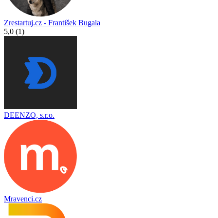
Zrestartuj.cz - František Bugala
5,0 (1)
DEENZO, s.r.o.
Mravenci.cz