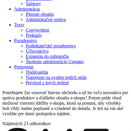
Šablony
Administrácia
Plnenie obsahu
Administračné správa
Texty
Copywriting
Preklady
Poradenstvo
Podnikateľské poradenstvo
Účtovníctvo
Expanzia do zahraničia
Školenie administrácie Upgates
Prepojenie
Dodávatelia
Napojenie na systém tretích strán
Prechod z iných riešení
Potrebujete čas venovať hlavne obchodu a už ho veľa nezostáva pre
správu produktov a ďalšieho obsahu e-shopu? Potom príde vhod
možnosť externej údržby e-shopu, ktorá sa postará, aby výrobky
boli vždy riadne popísané a vyladené do detailu. Je len na vás aké
využitie pre danú spoluprácu nájdete.
Nájdených 23 odborníkov