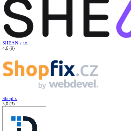
SHEAN s.r.o.
4,6 (9)
Shopfix
5,0 (3)