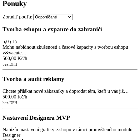
Ponuky
Zoradiť podľa:
Tvorba eshopu a expanze do zahraničí
5,0
( 1 )
Mohu nabídnout zkušenosti a časové kapacity s tvorbou eshopu
v&yacute…
500,00 Kč/h
bez DPH
Tvorba a audit reklamy
Chcete přilákat nové zákazníky a doprodat těm, kteří u vás již…
500,00 Kč/h
bez DPH
Nastavení Designera MVP
Nabízím nastavení grafiky e-shopu v rámci promyšleného modulu
Designer