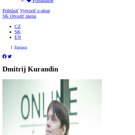
Pomáháme
Prihlásiť
Vytvoriť e-shop
SK
Otvoriť menu
CZ
SK
EN
Partneri
Dmitrij Kurandin