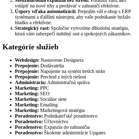
Medzinárodná expanzia bez stresu:
Poradím vám, ako
vstúpiť na nové trhy a predávať v zahraničí efektívne.
Úspory vďaka automatizácii:
Prepojím váš e-shop s ERP
systémami a ďalšími nástrojmi, aby vaše podnikanie bežalo
hladko a efektívne.
Strategický rast:
Spoločne vytvoríme dlhodobú stratégiu,
ktorá vám zabezpečí stabilný rast a spokojných zákazníkov.
Kategórie služieb
Webdesign:
Nastavenie Designera
Prepojenie:
Dodávatelia
Prepojenie:
Napojenie na systém tretích strán
Prepojenie:
Prechod z iných riešení
Administrácia:
Administračná správa
Marketing:
PPC
Marketing:
SEO
Marketing:
Sociálne siete
Marketing:
Emailing
Marketing:
Marketingová stratégia
Poradenstvo:
Podnikateľské poradenstvo
Poradenstvo:
Účtovníctvo
Poradenstvo:
Expanzia do zahraničia
Poradenstvo:
Školenie administrácie Upgates