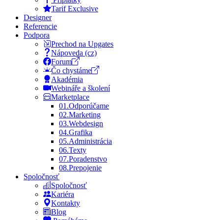
Tarif Exclusive
Designer
Referencie
Podpora
Prechod na Upgates
Nápoveda (cz)
Forum
Čo chystáme
Akadémia
Webináře a školení
Marketplace
01.
Odporúčame
02.
Marketing
03.
Webdesign
04.
Grafika
05.
Administrácia
06.
Texty
07.
Poradenstvo
08.
Prepojenie
Spoločnosť
Spoločnosť
Kariéra
Kontakty
Blog