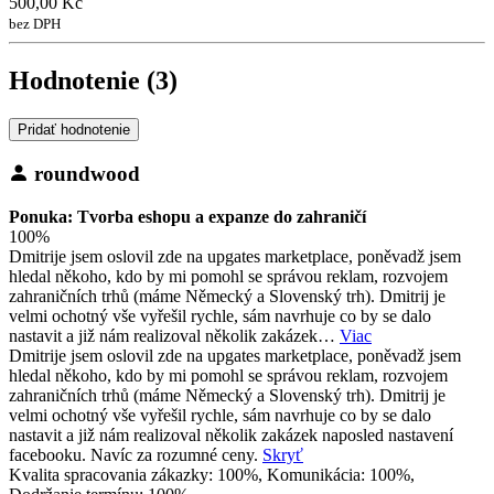
500,00 Kč
bez DPH
Hodnotenie (3)
Pridať hodnotenie
roundwood
Ponuka: Tvorba eshopu a expanze do zahraničí
100%
Dmitrije jsem oslovil zde na upgates marketplace, poněvadž jsem
hledal někoho, kdo by mi pomohl se správou reklam, rozvojem
zahraničních trhů (máme Německý a Slovenský trh). Dmitrij je
velmi ochotný vše vyřešil rychle, sám navrhuje co by se dalo
nastavit a již nám realizoval několik zakázek…
Viac
Dmitrije jsem oslovil zde na upgates marketplace, poněvadž jsem
hledal někoho, kdo by mi pomohl se správou reklam, rozvojem
zahraničních trhů (máme Německý a Slovenský trh). Dmitrij je
velmi ochotný vše vyřešil rychle, sám navrhuje co by se dalo
nastavit a již nám realizoval několik zakázek naposled nastavení
facebooku. Navíc za rozumné ceny.
Skryť
Kvalita spracovania zákazky: 100%, Komunikácia: 100%,