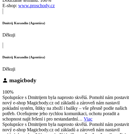
Dodržanie termínu: 100%
E-shop:
www.proschody.cz
Dmitrij Kurandin (Agentúra)
Děkuji
Dmitrij Kurandin (Agentúra)
Děkuji
magicbody
100%
Spolupráce s Dmitrijem byla naprosto skvělá. Pomohl nám postavit
nový e-shop Magicbody.cz od základů a zároveň nám nastavil
pokladní systém, štítky na zboží i balíky – vše přesně podle našich
potřeb. Oceňujeme jeho rychlou komunikaci, ochotu poradit a
schopnost najít řešení i pro nestandardní…
Viac
Spolupráce s Dmitrijem byla naprosto skvělá. Pomohl nám postavit
nový e-shop Magicbody.cz od základů a zároveň nám nastavil