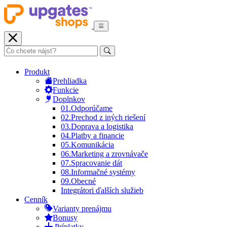
Produkt
Prehliadka
Funkcie
Doplnkov
01.
Odporúčame
02.
Prechod z iných riešení
03.
Doprava a logistika
04.
Platby a financie
05.
Komunikácia
06.
Marketing a zrovnávače
07.
Spracovanie dát
08.
Informačné systémy
09.
Obecné
Integrátori ďalších služieb
Cenník
Varianty prenájmu
Bonusy
Príplatky