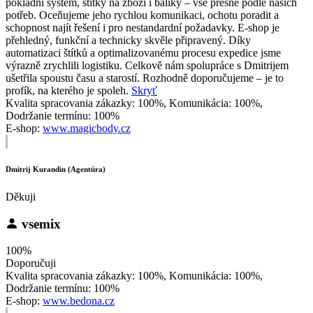
pokladní systém, štítky na zboží i balíky – vše přesně podle našich
potřeb. Oceňujeme jeho rychlou komunikaci, ochotu poradit a
schopnost najít řešení i pro nestandardní požadavky. E-shop je
přehledný, funkční a technicky skvěle připravený. Díky
automatizaci štítků a optimalizovanému procesu expedice jsme
výrazně zrychlili logistiku. Celkově nám spolupráce s Dmitrijem
ušetřila spoustu času a starostí. Rozhodně doporučujeme – je to
profík, na kterého je spoleh.
Skryť
Kvalita spracovania zákazky: 100%, Komunikácia: 100%,
Dodržanie termínu: 100%
E-shop:
www.magicbody.cz
Dmitrij Kurandin (Agentúra)
Děkuji
vsemix
100%
Doporučuji
Kvalita spracovania zákazky: 100%, Komunikácia: 100%,
Dodržanie termínu: 100%
E-shop:
www.bedona.cz