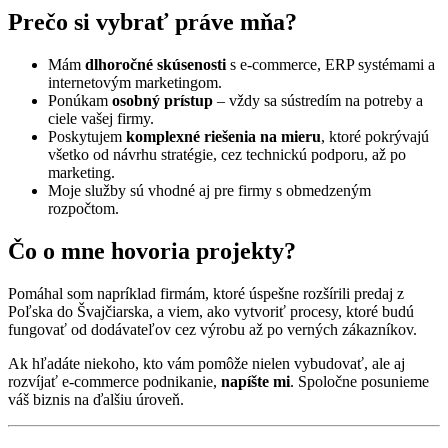
Prečo si vybrať práve mňa?
Mám
dlhoročné skúsenosti
s e-commerce, ERP systémami a
internetovým marketingom.
Ponúkam
osobný prístup
– vždy sa sústredím na potreby a
ciele vašej firmy.
Poskytujem
komplexné riešenia na mieru
, ktoré pokrývajú
všetko od návrhu stratégie, cez technickú podporu, až po
marketing.
Moje služby sú vhodné aj pre firmy s obmedzeným
rozpočtom.
Čo o mne hovoria projekty?
Pomáhal som napríklad firmám, ktoré úspešne rozšírili predaj z
Poľska do Švajčiarska, a viem, ako vytvoriť procesy, ktoré budú
fungovať od dodávateľov cez výrobu až po verných zákazníkov.
Ak hľadáte niekoho, kto vám pomôže nielen vybudovať, ale aj
rozvíjať e-commerce podnikanie,
napíšte mi
. Spoločne posunieme
váš biznis na ďalšiu úroveň.