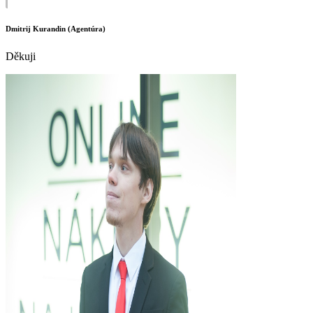
Dmitrij Kurandin (Agentúra)
Děkuji