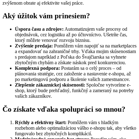
zvýšenom obrate aj efektivite vašej práce.
Aký úžitok vám prinesiem?
Úspora času a zdrojov:
Automatizujem vaše procesy od
objednávok, cez logistiku až po účtovníctvo. Ušetríte čas,
ktorý môžete venovať rozvoju biznisu.
Zvýšenie predaja:
Pomôžem vám napojiť sa na marketplaces
a expandovať na zahraničné trhy. Vďaka mojim skúsenostiam
s predajom napríklad z Poľska do Švajčiarska sa vyhnete
zbytočným chybám a získate náskok pred konkurenciou.
Komplexná podpora:
Postarám sa o celý proces – od
plánovania stratégie, cez založenie a nastavenie e-shopu, až
po marketingovú podporu a školenie vašich zamestnancov.
Zlepšenie zákazníckej skúsenosti:
Spoločne vytvoríme e-
shop, ktorý bude prehľadný, funkčný a zameraný na potreby
vašich zákazníkov.
Čo získate vďaka spolupráci so mnou?
Rýchly a efektívny štart:
Pomôžem vám s hladkým
rozbehom alebo optimalizáciou vášho e-shopu tak, aby všetko
fungovalo bez zbytočných komplikácií.