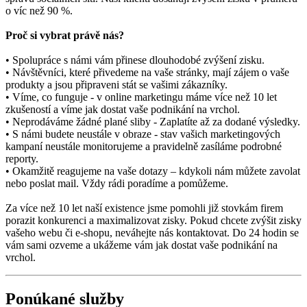
o víc než 90 %.
Proč si vybrat právě nás?
• Spolupráce s námi vám přinese dlouhodobé zvýšení zisku.
• Návštěvníci, které přivedeme na vaše stránky, mají zájem o vaše
produkty a jsou připraveni stát se vašimi zákazníky.
• Víme, co funguje - v online marketingu máme více než 10 let
zkušeností a víme jak dostat vaše podnikání na vrchol.
• Neprodáváme žádné plané sliby - Zaplatíte až za dodané výsledky.
• S námi budete neustále v obraze - stav vašich marketingových
kampaní neustále monitorujeme a pravidelně zasíláme podrobné
reporty.
• Okamžitě reagujeme na vaše dotazy – kdykoli nám můžete zavolat
nebo poslat mail. Vždy rádi poradíme a pomůžeme.
Za více než 10 let naší existence jsme pomohli již stovkám firem
porazit konkurenci a maximalizovat zisky. Pokud chcete zvýšit zisky
vašeho webu či e-shopu, neváhejte nás kontaktovat. Do 24 hodin se
vám sami ozveme a ukážeme vám jak dostat vaše podnikání na
vrchol.
Ponúkané služby