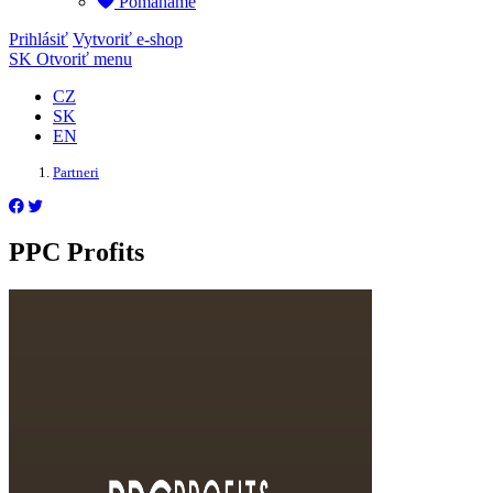
Pomáháme
Prihlásiť
Vytvoriť e-shop
SK
Otvoriť menu
CZ
SK
EN
Partneri
PPC Profits