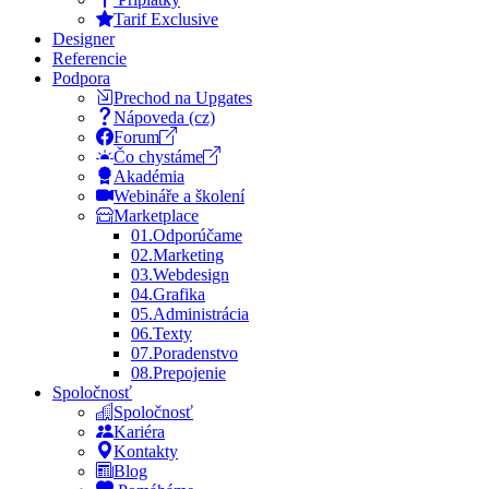
Tarif Exclusive
Designer
Referencie
Podpora
Prechod na Upgates
Nápoveda (cz)
Forum
Čo chystáme
Akadémia
Webináře a školení
Marketplace
01.
Odporúčame
02.
Marketing
03.
Webdesign
04.
Grafika
05.
Administrácia
06.
Texty
07.
Poradenstvo
08.
Prepojenie
Spoločnosť
Spoločnosť
Kariéra
Kontakty
Blog