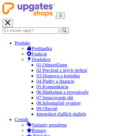
Produkt
Prehliadka
Funkcie
Doplnkov
01.
Odporúčame
02.
Prechod z iných riešení
03.
Doprava a logistika
04.
Platby a financie
05.
Komunikácia
06.
Marketing a zrovnávače
07.
Spracovanie dát
08.
Informačné systémy
09.
Obecné
Integrátori ďalších služieb
Cenník
Varianty prenájmu
Bonusy
Príplatky