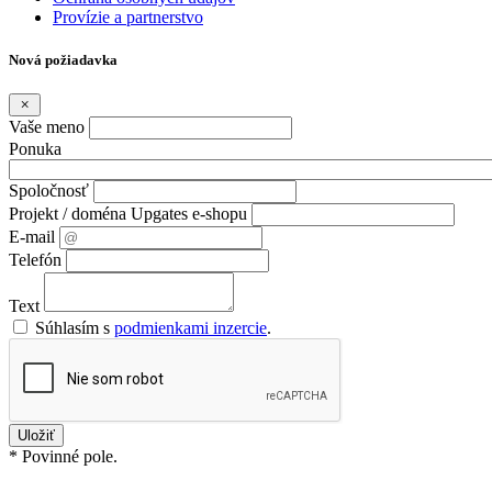
Provízie a partnerstvo
Nová požiadavka
Vaše meno
Ponuka
Spoločnosť
Projekt / doména Upgates e-shopu
E-mail
Telefón
Text
Súhlasím s
podmienkami inzercie
.
* Povinné pole.