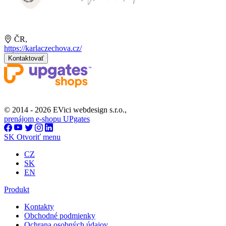
ČR,
https://karlaczechova.cz/
Kontaktovať
© 2014 - 2026 EVici webdesign s.r.o.,
prenájom e-shopu UPgates
SK
Otvoriť menu
CZ
SK
EN
Produkt
Kontakty
Obchodné podmienky
Ochrana osobných údajov