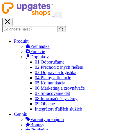
Produkt
Prehliadka
Funkcie
Doplnkov
01.
Odporúčame
02.
Prechod z iných riešení
03.
Doprava a logistika
04.
Platby a financie
05.
Komunikácia
06.
Marketing a zrovnávače
07.
Spracovanie dát
08.
Informačné systémy
09.
Obecné
Integrátori ďalších služieb
Cenník
Varianty prenájmu
Bonusy
Príplatky