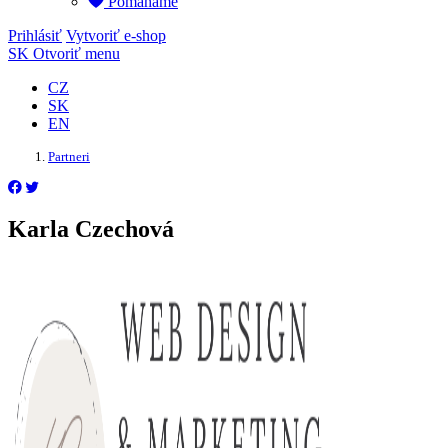
Pomáháme
Prihlásiť
Vytvoriť e-shop
SK
Otvoriť menu
CZ
SK
EN
Partneri
Karla Czechová