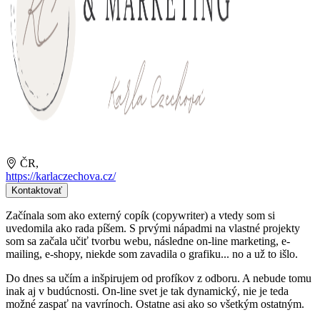
ČR,
https://karlaczechova.cz/
Kontaktovať
Začínala som ako externý copík (copywriter) a vtedy som si
uvedomila ako rada píšem. S prvými nápadmi na vlastné projekty
som sa začala učiť tvorbu webu, následne on-line marketing, e-
mailing, e-shopy, niekde som zavadila o grafiku... no a už to išlo.
Do dnes sa učím a inšpirujem od profíkov z odboru. A nebude tomu
inak aj v budúcnosti. On-line svet je tak dynamický, nie je teda
možné zaspať na vavrínoch. Ostatne asi ako so všetkým ostatným.