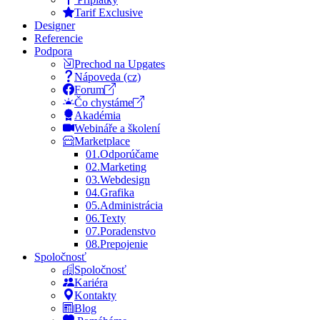
Tarif Exclusive
Designer
Referencie
Podpora
Prechod na Upgates
Nápoveda (cz)
Forum
Čo chystáme
Akadémia
Webináře a školení
Marketplace
01.
Odporúčame
02.
Marketing
03.
Webdesign
04.
Grafika
05.
Administrácia
06.
Texty
07.
Poradenstvo
08.
Prepojenie
Spoločnosť
Spoločnosť
Kariéra
Kontakty
Blog