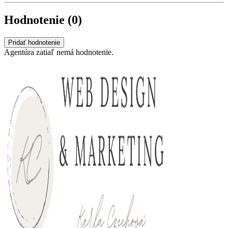
Hodnotenie (0)
Pridať hodnotenie
Agentúra zatiaľ nemá hodnotenie.